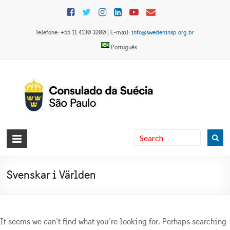
Skip
to
content
Telefone: +55 11 4130 3200 | E-mail:
info@swedeninsp.org.br
Português
Sveriges
konsulat
i São
Svenskar i Världen
Paulo
It seems we can’t find what you’re looking for. Perhaps searching