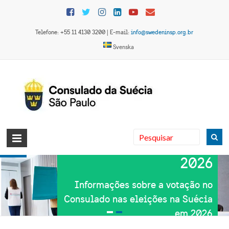
Skip
to
content
Telefone: +55 11 4130 3200 | E-mail:
info@swedeninsp.org.br
Svenska
Consulado
Eleições na Suécia
da Suécia
2026
em São
Informações sobre a votação no
Paulo
Consulado nas eleições na Suécia
em 2026