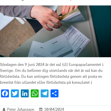
Söndagen den 9 juni 2024 är det val till Europaparlamentet i
Sverige. Om du befinner dig utomlands när det är val kan du
förtidsrösta. Du kan antingen förtidsrösta genom att posta en
brevröst från utlandet eller förtidsrösta på konsulatet i
Fa
T
Li
W
Te
D
ce
wi
n
h
le
el
b
tt
ke
at
gr
a
Peter Johansson
10/04/2024