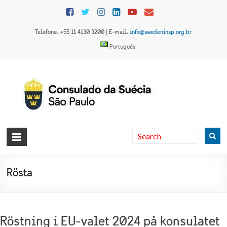
Skip
to
content
Telefone: +55 11 4130 3200 | E-mail:
info@swedeninsp.org.br
Português
Sveriges
konsulat
i São
Rösta
Paulo
Röstning i EU-valet 2024 på konsulatet