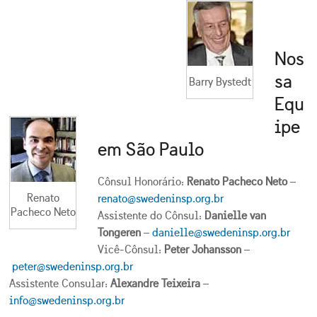
Nos
sa
Barry Bystedt
Equ
ipe
em São Paulo
Cônsul Honorário:
Renato Pacheco Neto
–
Renato
renato@swedeninsp.org.br
Pacheco Neto
Assistente do Cônsul:
Danielle van
Tongeren
–
danielle@swedeninsp.org.br
Vicê-Cônsul:
Peter Johansson
–
peter@swedeninsp.org.br
Assistente Consular:
Alexandre Teixeira
–
info@swedeninsp.org.br