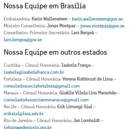
Nossa Equipe em Brasília
Embaixadora:
Karin Wallensteen
–
karin.wallensteen@gov.se
Ministro Conselheiro:
Jonas Montpaz
–
jonas.montpaz@gov.se
Conselheiro: Primeiro-Secretário:
Lars Bergeå
–
lars.bergea@gov.se
Nossa Equipe em outros estados
Curitiba – Cônsul Honorária:
Isabela França
–
isabela@isabelafranca.com.br
Fortaleza – Cônsul Honorária:
Verena Rothbrust de Lima
–
consuladosueciafortaleza@gmail.com
Manaus – Cônsul Honorária:
Gisélle Vilela Lins Maranhão
–
consuladodasueciaemmanaus@gmail.com
Recife – Cônsul Honorário:
Erik Limongi Sial
–
eriksial@lsra.adv.br
Rio de Janeiro – Cônsul Honorário:
Jan Lomholdt
–
info@swedeninrio.org.br