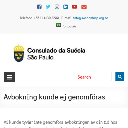
Skip
to
content
Telefone: +55 11 4130 3200 | E-mail:
info@swedeninsp.org.br
Português
Sveriges
konsulat
Avbokning kunde ej genomföras
i São
Paulo
Vi kunde tyvärr inte genomföra avbokningen av din tid hos